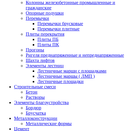
Колонны железобетонные промышленные и
гражданские
Опорные подушки
Перемычки
Перемычки брусковые
Перемычки плитные
Плиты перекрытия
Плиты ПБ
Плиты ПК
Прогоны
Ригеля преднапряженные и непреднапряженные
Шахта лифтов
Элементы лестниц
Лестничные марши с площадками
Лестничные маршы ( ЛМП )
Лестничные площадки
Строительные смеси
Бетон
Растворы
Элементы благоустройства
Бордюр
Брусчатка
Металлоконструкции
Металлические формы
Цемент