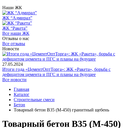
Наши ЖК
ЖК “Адмирал”
ЖК “Ракета”
Все наши ЖК
Отзывы о нас
Все отзывы
Новости
27.05.2024
Итоги года «ЦементОптТорга»: ЖК «Ракета», борьба с
дефицитом цемента и ПГС и планы на будущее
Все новости
Главная
Каталог
Строительные смеси
Бетон
Товарный бетон В35 (М-450) гранитный щебень
Товарный бетон В35 (М-450)