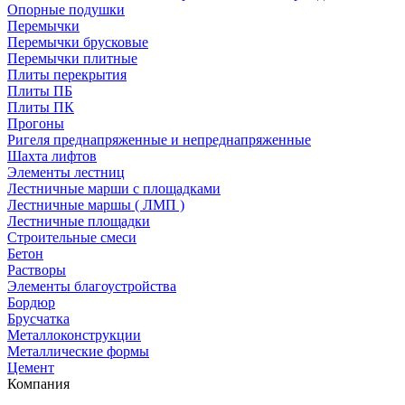
Опорные подушки
Перемычки
Перемычки брусковые
Перемычки плитные
Плиты перекрытия
Плиты ПБ
Плиты ПК
Прогоны
Ригеля преднапряженные и непреднапряженные
Шахта лифтов
Элементы лестниц
Лестничные марши с площадками
Лестничные маршы ( ЛМП )
Лестничные площадки
Строительные смеси
Бетон
Растворы
Элементы благоустройства
Бордюр
Брусчатка
Металлоконструкции
Металлические формы
Цемент
Компания