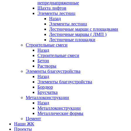
непреднапряженные
Шахта лифтов
Элементы лестниц
Назад
Элементы лестниц
Лестничные марши с площадками
Лестничные маршы ( ЛМП )
Лестничные площадки
Строительные смеси
Назад
Строительные смеси
Бетон
Растворы
Элементы благоустройства
Назад
Элементы благоустройства
Бордюр
Брусчатка
Металлоконструкции
Назад
Металлоконструкции
Металлические формы
Цемент
Наши ЖК
Проекты