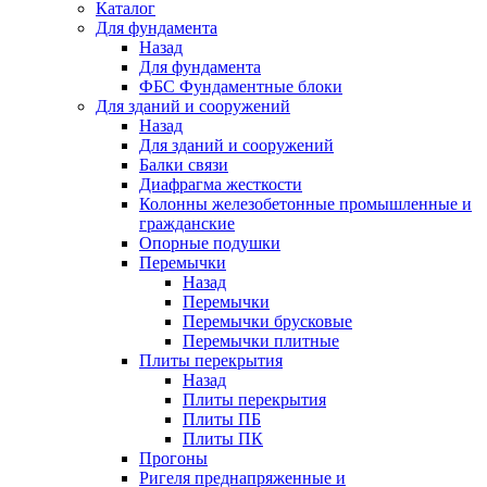
Каталог
Для фундамента
Назад
Для фундамента
ФБС Фундаментные блоки
Для зданий и сооружений
Назад
Для зданий и сооружений
Балки связи
Диафрагма жесткости
Колонны железобетонные промышленные и
гражданские
Опорные подушки
Перемычки
Назад
Перемычки
Перемычки брусковые
Перемычки плитные
Плиты перекрытия
Назад
Плиты перекрытия
Плиты ПБ
Плиты ПК
Прогоны
Ригеля преднапряженные и