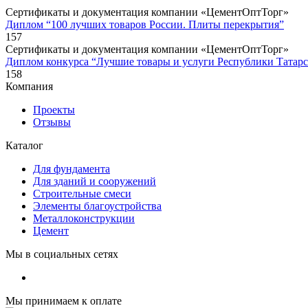
Сертификаты и документация компании «ЦементОптТорг»
Диплом “100 лучших товаров России. Плиты перекрытия”
157
Сертификаты и документация компании «ЦементОптТорг»
Диплом конкурса “Лучшие товары и услуги Республики Татарс
158
Компания
Проекты
Отзывы
Каталог
Для фундамента
Для зданий и сооружений
Строительные смеси
Элементы благоустройства
Металлоконструкции
Цемент
Мы в социальных сетях
Мы принимаем к оплате