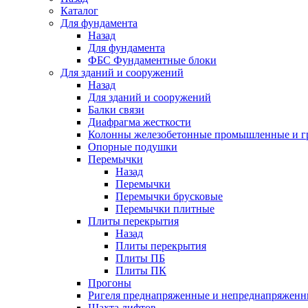
Каталог
Для фундамента
Назад
Для фундамента
ФБС Фундаментные блоки
Для зданий и сооружений
Назад
Для зданий и сооружений
Балки связи
Диафрагма жесткости
Колонны железобетонные промышленные и г
Опорные подушки
Перемычки
Назад
Перемычки
Перемычки брусковые
Перемычки плитные
Плиты перекрытия
Назад
Плиты перекрытия
Плиты ПБ
Плиты ПК
Прогоны
Ригеля преднапряженные и непреднапряженн
Шахта лифтов