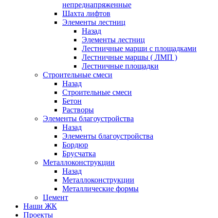
непреднапряженные
Шахта лифтов
Элементы лестниц
Назад
Элементы лестниц
Лестничные марши с площадками
Лестничные маршы ( ЛМП )
Лестничные площадки
Строительные смеси
Назад
Строительные смеси
Бетон
Растворы
Элементы благоустройства
Назад
Элементы благоустройства
Бордюр
Брусчатка
Металлоконструкции
Назад
Металлоконструкции
Металлические формы
Цемент
Наши ЖК
Проекты