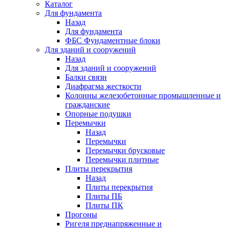
Каталог
Для фундамента
Назад
Для фундамента
ФБС Фундаментные блоки
Для зданий и сооружений
Назад
Для зданий и сооружений
Балки связи
Диафрагма жесткости
Колонны железобетонные промышленные и
гражданские
Опорные подушки
Перемычки
Назад
Перемычки
Перемычки брусковые
Перемычки плитные
Плиты перекрытия
Назад
Плиты перекрытия
Плиты ПБ
Плиты ПК
Прогоны
Ригеля преднапряженные и