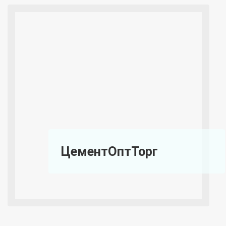
ЦементОптТорг