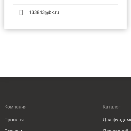
133843@bk.ru
Компания
Каталог
Проекты
Для фундам