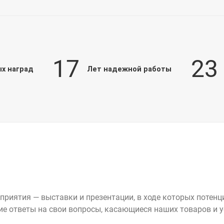
17
23
х наград
Лет надежной работы
риятия — выставки и презентации, в ходе которых потен
е ответы на свои вопросы, касающиеся наших товаров и у