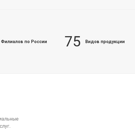
75
Филиалов по России
Видов продукции
циальные
слуг.