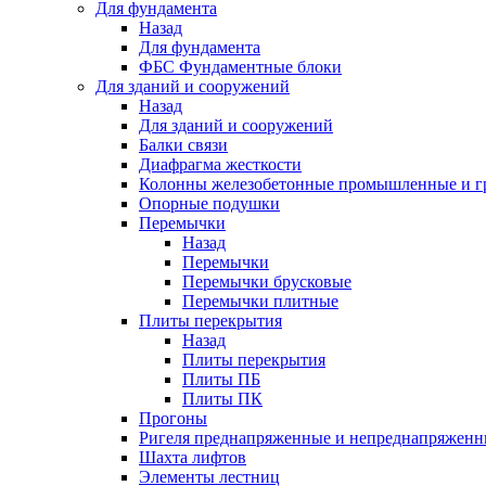
Для фундамента
Назад
Для фундамента
ФБС Фундаментные блоки
Для зданий и сооружений
Назад
Для зданий и сооружений
Балки связи
Диафрагма жесткости
Колонны железобетонные промышленные и г
Опорные подушки
Перемычки
Назад
Перемычки
Перемычки брусковые
Перемычки плитные
Плиты перекрытия
Назад
Плиты перекрытия
Плиты ПБ
Плиты ПК
Прогоны
Ригеля преднапряженные и непреднапряженн
Шахта лифтов
Элементы лестниц