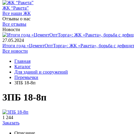
ЖК “Ракета”
Все наши ЖК
Отзывы о нас
Все отзывы
Новости
27.05.2024
Итоги года «ЦементОптТорга»: ЖК «Ракета», борьба с дефици
Все новости
Главная
Каталог
Для зданий и сооружений
Перемычки
3ПБ 18-8п
3ПБ 18-8п
1 244
Заказать
Описание